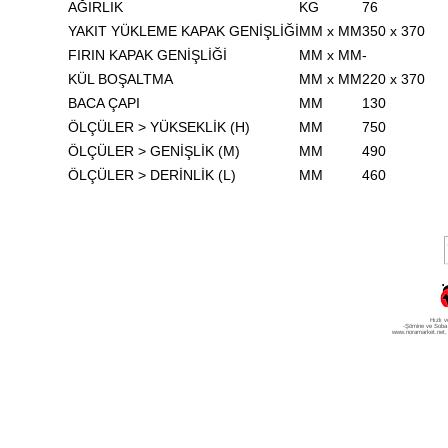
AĞIRLIK
KG
76
YAKIT YÜKLEME KAPAK GENİŞLİĞİ
MM x MM
350 x 370
FIRIN KAPAK GENİŞLİĞİ
MM x MM
-
KÜL BOŞALTMA
MM x MM
220 x 370
BACA ÇAPI
MM
130
ÖLÇÜLER > YÜKSEKLİK (H)
MM
750
ÖLÇÜLER > GENİŞLİK (M)
MM
490
ÖLÇÜLER > DERİNLİK (L)
MM
460
Hızlı v
-Şömine ve Soba
www.noramarket.net
,