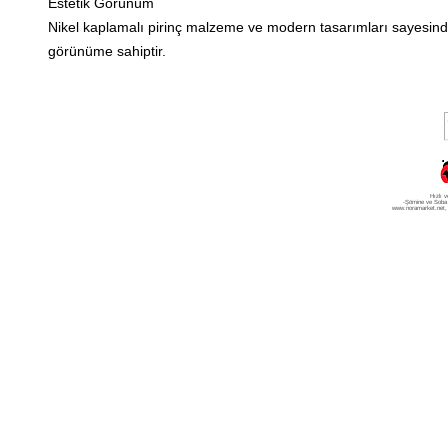
Estetik Görünüm
Nikel kaplamalı pirinç malzeme ve modern tasarımları sayesinde
görünüme sahiptir.
Hızlı v
-Şömine ve Soba
www.noramarket.net
,