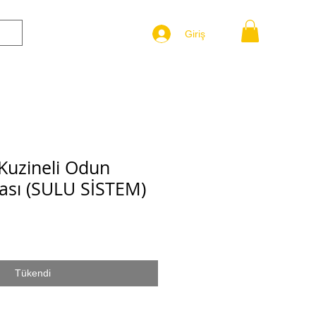
Giriş
ore
 Kuzineli Odun
sı (SULU SİSTEM)
Tükendi