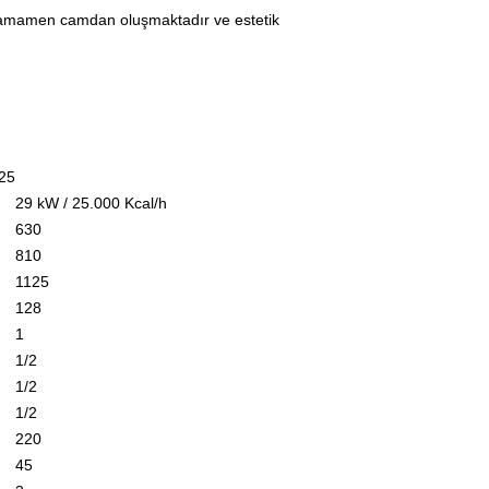
tamamen camdan oluşmaktadır ve estetik
25
29 kW / 25.000 Kcal/h
630
810
1125
128
1
1/2
1/2
1/2
220
45