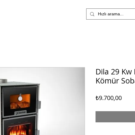
ÜRÜNLER
MÜŞTERİ HİZMETLERİ
PELET SOBALARI
M
Dila 29 Kw
Kömür Soba
Fiyat
₺9.700,00