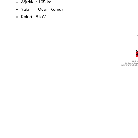
Ağırlık :
105 kg
Yakıt :
Odun-Kömür
Kalori :
8 kW
Hızlı v
-Şömine ve Soba
www.noramarket.net
,