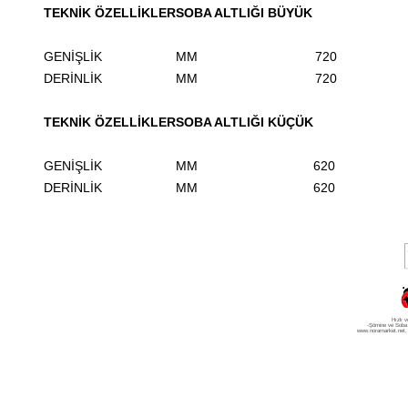
TEKNİK ÖZELLİKLER
SOBA ALTLIĞI BÜYÜK
GENİŞLİK
MM
720
DERİNLİK
MM
720
TEKNİK ÖZELLİKLER
SOBA ALTLIĞI KÜÇÜK
GENİŞLİK
MM
620
DERİNLİK
MM
620
Hızlı v
-Şömine ve Soba
www.noramarket.net
,