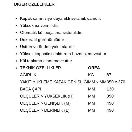
DİĞER ÖZELLİKLER
Kapak camı ısıya dayanıklı seramik camdır.
Yüksek ısı verimlidir.
Otomatik kül boşaltma sistemlidir.
Dekoratif görünümlüdür.
Üstten ve önden yakıt alabilir.
Yüksek kapasiteli doldurma haznesi mevcuttur.
Kül toplama alanı mevcuttur.
TEKNİK ÖZELLİKLER
OREA
AĞIRLIK
KG
87
YAKIT YÜKLEME KAPAK GENİŞLİĞİ
MM x MM
350 x 370
BACA ÇAPI
MM
130
ÖLÇÜLER > YÜKSEKLİK (H)
MM
990
ÖLÇÜLER > GENİŞLİK (M)
MM
490
ÖLÇÜLER > DERİNLİK (L)
MM
490